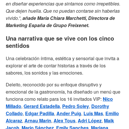
en diseñar experiencias que sintamos como irrepetibles.
Que dejen huella. Que no puedan contarse sin haberlas
vivido.”
,
añade Maria Chiara Marchetti, Directora de
Marketing España de Grupo Freixenet.
Una narrativa que se vive con los cinco
sentidos
Una celebración íntima, estética y sensorial que invita a
explorar el arte de contar historias a través de los
sabores, los sonidos y las emociones.
Deleito, reconocido por su enfoque disruptivo y
emocional de la gastronomía, ha diseñado un menú que
funciona como relato para los 16 invitados VIP:
Nico
Millado
,
Gerard Estadella
,
Pedro Soley
,
Dorothy
Collado
,
Edgar Padilla
,
Ander Puig
,
Luis Mas
,
Emilio
Alcaraz
,
Arnau Marin
,
Alex Tous
,
Adri López
,
Maik
Jacob
,
Mario Sánchez
,
Emily Sanches
,
Mariana