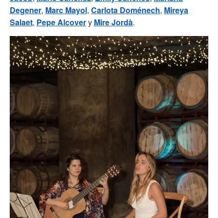
Degener
,
Marc Mayol
,
Carlota Doménech
,
Mireya
Salaet
,
Pepe Alcover
y
Mire Jordà
.