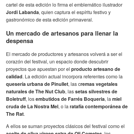
cartel de esta edición lo firma el emblemático ilustrador
Jordi Labanda
, quien captura el espíritu festivo y
gastronómico de esta edición primaveral.
Un mercado de artesanos para llenar la
despensa
El mercado de productores y artesanos volverá a ser el
corazón del festival, un espacio donde descubrir
proyectos que apuestan por el
producto artesano de
calidad
. La edición actual incorpora referentes como la
quesería urbana de Pinullet
, las c
remas vegetales
naturales de The Nut Club
, las
setas silvestres de
Boletruff
, los
embutidos de Farrés Boqueria
, la
miel
cruda de La Nostra Mel
, o la
ratafía contemporánea de
The Rat
.
A ellos se suman proyectos clásicos del festival como el
aceite de oliva virgen extra de Oli Cometes
, los