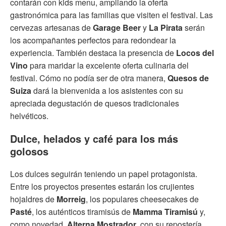
contarán con kids menu, ampliando la oferta
gastronómica para las familias que visiten el festival. Las
cervezas artesanas de
Garage Beer
y
La Pirata
serán
los acompañantes perfectos para redondear la
experiencia. También destaca la presencia de
Locos del
Vino
para maridar la excelente oferta culinaria del
festival. Cómo no podía ser de otra manera,
Quesos de
Suiza
dará la bienvenida a los asistentes con su
apreciada degustación de quesos tradicionales
helvéticos.
Dulce, helados y café para los más
golosos
Los dulces seguirán teniendo un papel protagonista.
Entre los proyectos presentes estarán los crujientes
hojaldres de
Morreig
, los populares cheesecakes de
Pasté
, los auténticos tiramisús de
Mamma Tiramisú
y,
como novedad,
Alterna Mostrador
, con su repostería