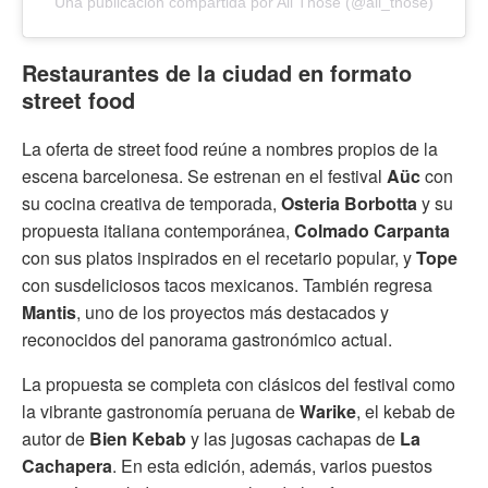
Una publicación compartida por All Those (@all_those)
Restaurantes de la ciudad en formato
street food
La oferta de street food reúne a nombres propios de la
escena barcelonesa. Se estrenan en el festival
Aüc
con
su cocina creativa de temporada,
Osteria Borbotta
y su
propuesta italiana contemporánea,
Colmado Carpanta
con sus platos inspirados en el recetario popular, y
Tope
con susdeliciosos tacos mexicanos. También regresa
Mantis
, uno de los proyectos más destacados y
reconocidos del panorama gastronómico actual.
La propuesta se completa con clásicos del festival como
la vibrante gastronomía peruana de
Warike
, el kebab de
autor de
Bien Kebab
y las jugosas cachapas de
La
Cachapera
. En esta edición, además, varios puestos