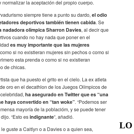
y normalizar la aceptación del propio cuerpo.
vadurismo siempre tiene a punto su dardo,
el odio
ujetadores deportivos también tienen cabida
. Se
a nadadora olímpica Sharron Davies
, al decir que
rtivos cuando no hay nada que poner en el
lidad
es muy importante que las mujeres
, como si no existieran mujeres sin pechos o como si
rimero esta prenda o como si no existieran
o de chicas.
ista que ha puesto el grito en el cielo. La ex atleta
de oro en el decathlon de los Juegos Olímpicos de
 celebridad,
ha asegurado en Twitter que es “una
se haya convertido en “tan woke”
. “Podemos ser
 inmensa mayoría de la poblacióm, y se puede tener
 dijo. “Esto es
indignante
”, añadió.
LO
 le guste a Caitlyn o a Davies o a quien sea,