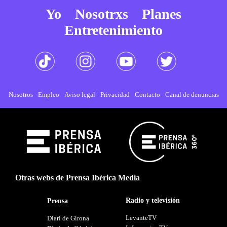
Yo
Nosotrxs
Planes
Entretenimiento
Nosotros
Empleo
Aviso legal
Privacidad
Contacto
Canal de denuncias
Otras webs de Prensa Ibérica Media
Radio y televisión
Prensa
LevanteTV
Diari de Girona