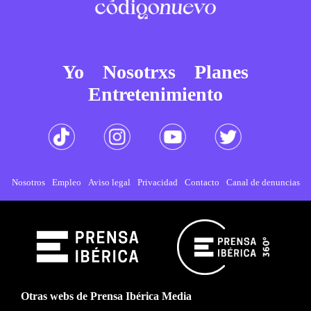
Yo
Nosotrxs
Planes
Entretenimiento
Nosotros
Empleo
Aviso legal
Privacidad
Contacto
Canal de denuncias
Otras webs de Prensa Ibérica Media