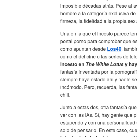
imposible décadas atrás. Pese al av
hombre a la categoría exclusiva de
firmeza, la fidelidad a la propia s
Una en la que el incesto parece tene
portal porno para comprobar que es
como apuntan desde
Los40
, tamb
como el del cine o las series de tel
incesto en
The White Lotus
y hay
fantasía inventada por la pornograf
siempre haya estado ahí y nadie s
incómodo. Pero, recuerda, las fant
chill.
Junto a estas dos, otra fantasía q
ver con las IAs. Sí, hay gente que
estupendo y con una personalidad s
solo de pensarlo. En este caso, cue