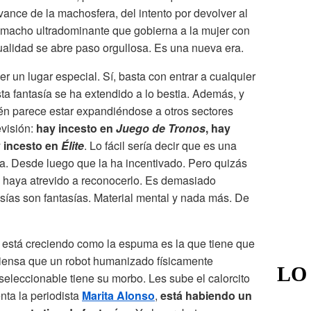
ance de la machosfera, del intento por devolver al
 macho ultradominante que gobierna a la mujer con
exualidad se abre paso orgullosa. Es una nueva era.
r un lugar especial. Sí, basta con entrar a cualquier
ta fantasía se ha extendido a lo bestia. Además, y
ién parece estar expandiéndose a otros sectores
evisión:
hay incesto en
Juego de Tronos
, hay
 incesto en
Élite
. Lo fácil sería decir que es una
ía. Desde luego que la ha incentivado. Pero quizás
e haya atrevido a reconocerlo. Es demasiado
asías son fantasías. Material mental y nada más. De
ue está creciendo como la espuma es la que tiene que
 piensa que un robot humanizado físicamente
LO
eleccionable tiene su morbo. Les sube el calorcito
nta la periodista
Marita Alonso
,
está habiendo un