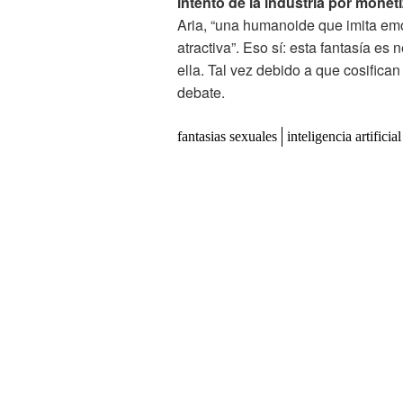
intento de la industria por moneti
Aria, “una humanoide que imita e
atractiva”. Eso sí: esta fantasía e
ella. Tal vez debido a que cosifica
debate.
fantasias sexuales
inteligencia artificial