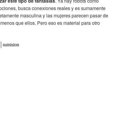
zar este tipo de fantasías
. Ya hay robots como
mociones, busca conexiones reales y es sumamente
s netamente masculina y las mujeres parecen pasar de
n menos que ellos. Pero eso es material para otro
sumision