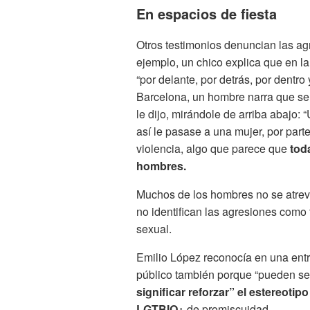
En espacios de fiesta
Otros testimonios denuncian las ag
ejemplo, un chico explica que en la
“por delante, por detrás, por dentro 
Barcelona, un hombre narra que se 
le dijo, mirándole de arriba abajo: 
así le pasase a una mujer, por part
violencia, algo que parece que
toda
hombres.
Muchos de los hombres no se atrev
no identifican las agresiones como 
sexual.
Emilio López reconocía en una ent
público también porque “pueden sen
significar reforzar” el estereoti
LGTBIQ+
de promiscuidad.