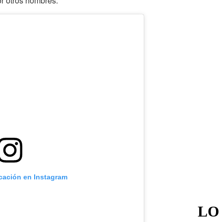
r otros hombres.
icación en Instagram
LO