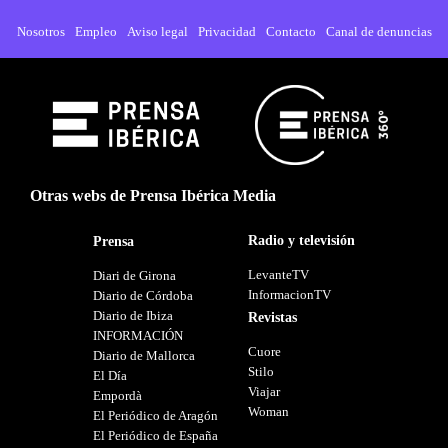
Nosotros
Empleo
Aviso legal
Privacidad
Contacto
Canal de denuncias
Otras webs de Prensa Ibérica Media
Radio y televisión
Prensa
LevanteTV
Diari de Girona
InformacionTV
Diario de Córdoba
Diario de Ibiza
Revistas
INFORMACIÓN
Cuore
Diario de Mallorca
Stilo
El Día
Viajar
Empordà
Woman
El Periódico de Aragón
El Periódico de España