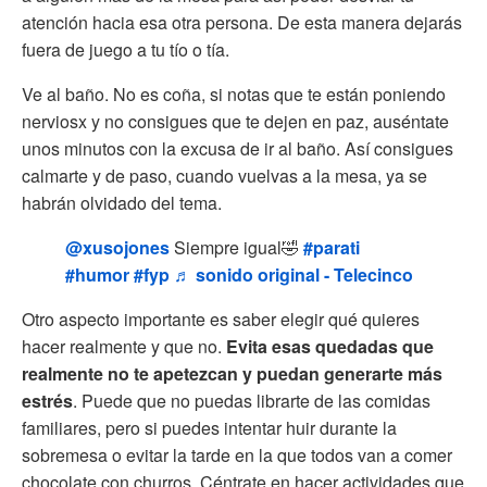
atención hacia esa otra persona. De esta manera dejarás
fuera de juego a tu tío o tía.
Ve al baño. No es coña, si notas que te están poniendo
nerviosx y no consigues que te dejen en paz, auséntate
unos minutos con la excusa de ir al baño. Así consigues
calmarte y de paso, cuando vuelvas a la mesa, ya se
habrán olvidado del tema.
@xusojones
Siempre igual🤣
#parati
#humor
#fyp
♬ sonido original - Telecinco
Otro aspecto importante es saber elegir qué quieres
hacer realmente y que no.
Evita esas quedadas que
realmente no te apetezcan y puedan generarte más
estrés
. Puede que no puedas librarte de las comidas
familiares, pero si puedes intentar huir durante la
sobremesa o evitar la tarde en la que todos van a comer
chocolate con churros. Céntrate en hacer actividades que