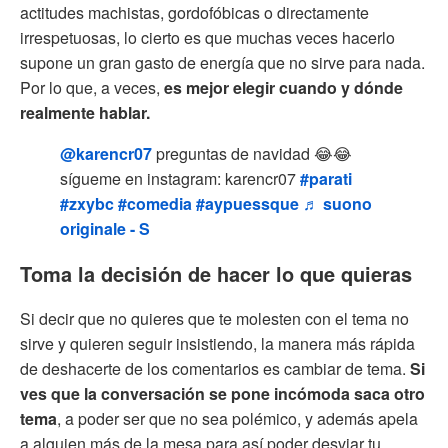
actitudes machistas, gordofóbicas o directamente
irrespetuosas, lo cierto es que muchas veces hacerlo
supone un gran gasto de energía que no sirve para nada.
Por lo que, a veces,
es mejor elegir cuando y dónde
realmente hablar.
@karencr07
preguntas de navidad 😂😂
sígueme en instagram: karencr07
#parati
#zxybc
#comedia
#aypuessque
♬ suono
originale - S
Toma la decisión de hacer lo que quieras
Si decir que no quieres que te molesten con el tema no
sirve y quieren seguir insistiendo, la manera más rápida
de deshacerte de los comentarios es cambiar de tema.
Si
ves que la conversación se pone incómoda saca otro
tema
, a poder ser que no sea polémico, y además apela
a alguien más de la mesa para así poder desviar tu