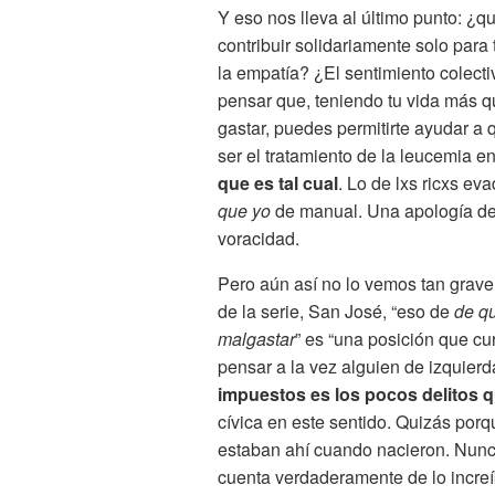
Y eso nos lleva al último punto: ¿q
contribuir solidariamente solo pa
la empatía? ¿El sentimiento colect
pensar que, teniendo tu vida más q
gastar, puedes permitirte ayudar a
ser el tratamiento de la leucemia e
que es tal cual
. Lo de lxs ricxs e
que yo
de manual. Una apología del
voracidad.
Pero aún así no lo vemos tan gra
de la serie, San José, “eso de
de qu
malgastar
” es “una posición que c
pensar a la vez alguien de izquier
impuestos es los pocos delitos 
cívica en este sentido. Quizás por
estaban ahí cuando nacieron. Nunca 
cuenta verdaderamente de lo increíb