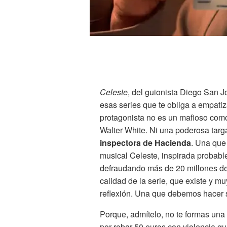
Celeste
, del guionista Diego San 
esas series que te obliga a empatiz
protagonista no es un mafioso com
Walter White. Ni una poderosa ta
inspectora de Hacienda
. Una que 
musical Celeste, inspirada probable
defraudando más de 20 millones de 
calidad de la serie, que existe y m
reflexión. Una que debemos hacer sí
Porque, admítelo, no te formas una 
por robar 50 euros con violencia q