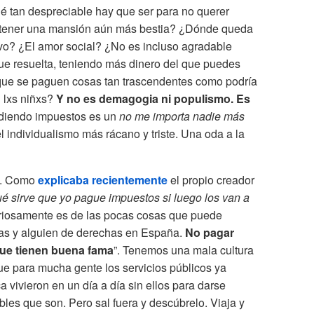
ué tan despreciable hay que ser para no querer
ra tener una mansión aún más bestia? ¿Dónde queda
ivo? ¿El amor social? ¿No es incluso agradable
ue resuelta, teniendo más dinero del que puedes
 que se paguen cosas tan trascendentes como podría
n lxs niñxs?
Y no es demagogia ni populismo. Es
vadiendo impuestos es un
no me importa nadie más
 individualismo más rácano y triste. Una oda a la
ve. Como
explicaba recientemente
el propio creador
é sirve que yo pague impuestos si luego los van a
uriosamente es de las pocas cosas que puede
das y alguien de derechas en España.
No pagar
que tienen buena fama
”. Tenemos una mala cultura
que para mucha gente los servicios públicos ya
vivieron en un día a día sin ellos para darse
les que son. Pero sal fuera y descúbrelo. Viaja y