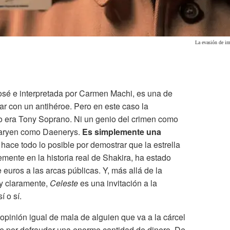
La evasión de imp
José e interpretada por Carmen Machi, es una de
ar con un antihéroe. Pero en este caso la
o era Tony Soprano. Ni un genio del crimen como
rgaryen como Daenerys.
Es simplemente una
hace todo lo posible por demostrar que la estrella
mente en la historia real de Shakira, ha estado
euros a las arcas públicas. Y, más allá de la
uy claramente,
Celeste
es una invitación a la
 o sí.
opinión igual de mala de alguien que va a la cárcel
ue por defraudar una enorme cantidad de dinero. De