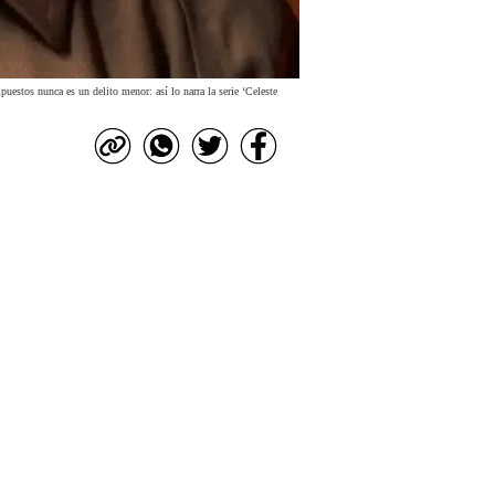
uestos nunca es un delito menor: así lo narra la serie ‘Celeste