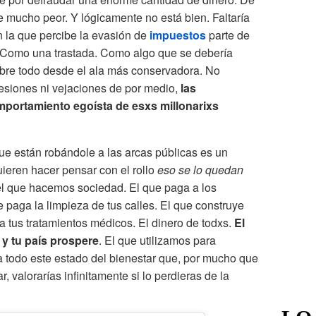
e mucho peor. Y lógicamente no está bien. Faltaría
n la que percibe la evasión de
impuestos
parte de
. Como una trastada. Como algo que se debería
Sobre todo desde el ala más conservadora. No
esiones ni vejaciones de por medio,
las
mportamiento egoísta de esxs millonarixs
e están robándole a las arcas públicas es un
uieren hacer pensar con el rollo
eso se lo quedan
 el que hacemos sociedad. El que paga a los
e paga la limpieza de tus calles. El que construye
ga tus tratamientos médicos. El dinero de todxs.
El
 y tu país prospere
. El que utilizamos para
nta todo este estado del bienestar que, por mucho que
valorarías infinitamente si lo perdieras de la