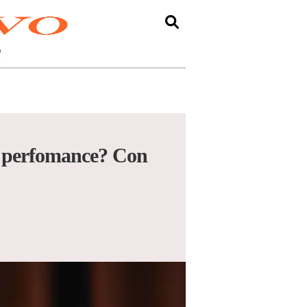
O
u perfomance? Con