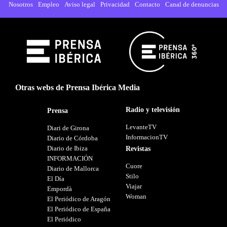
Nosotros
Empleo
Aviso legal
Privacidad
Contacto
Canal de denuncias
Otras webs de Prensa Ibérica Media
Radio y televisión
Prensa
LevanteTV
Diari de Girona
InformacionTV
Diario de Córdoba
Diario de Ibiza
Revistas
INFORMACIÓN
Cuore
Diario de Mallorca
Stilo
El Día
Viajar
Empordà
Woman
El Periódico de Aragón
El Periódico de España
El Periódico