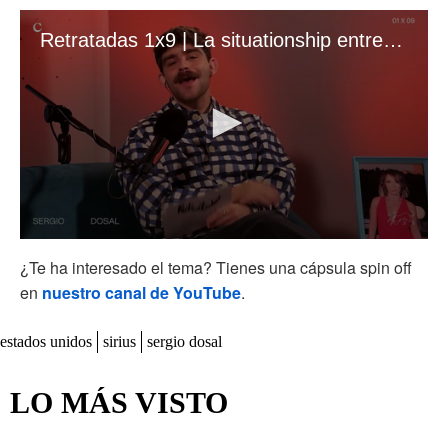
Retratadas 1x9 | La situationship entre España y Estados Unidos
0
seconds
¿Te ha interesado el tema? Tienes una cápsula spin off
of
en
nuestro canal de YouTube
.
41
minutes,
6
estados unidos
seconds
sirius
sergio dosal
LO MÁS VISTO