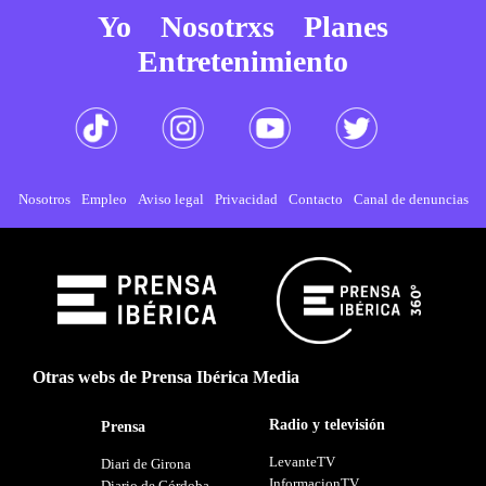
Yo
Nosotrxs
Planes
Entretenimiento
Nosotros
Empleo
Aviso legal
Privacidad
Contacto
Canal de denuncias
Otras webs de Prensa Ibérica Media
Radio y televisión
Prensa
LevanteTV
Diari de Girona
InformacionTV
Diario de Córdoba