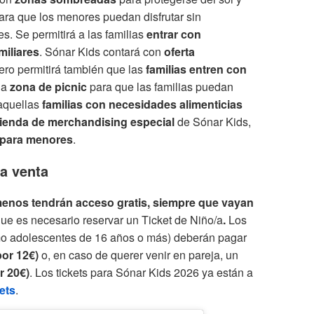
ara que los menores puedan disfrutar sin
s. Se permitirá a las familias
entrar con
miliares
. Sónar Kids contará con
oferta
pero permitirá también que las
familias entren con
na
zona de picnic
para que las familias puedan
 aquellas
familias con necesidades alimenticias
tienda de merchandising especial
de Sónar Kids,
 para menores
.
la venta
menos tendrán acceso gratis, siempre que vayan
ue es necesario reservar un Ticket de Niño/a
.
Los
mo adolescentes de 16 años o más) deberán pagar
por 12€)
o, en caso de querer venir en pareja, un
r 20€)
. Los tickets para Sónar Kids 2026 ya están a
ets
.