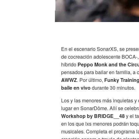
En el escenario SonarXS, se prese
de cocreación adolescente BOCA-
híbrido
Peppo Monk and the Circ
pensados para bailar en familia, a
AWWZ
. Por último,
Funky Training
baile en vivo
durante 30 minutos.
Los y las menores más inquietas y 
lugar en SonarDôme. Allí se celebra
Workshop by BRIDGE__48
y el 
en los que lxs menores podrán toq
musicales. Completa el programa l