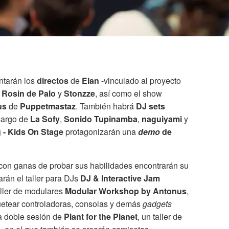
ntarán los
directos
de
Elan
-vinculado al proyecto
,
Rosin de Palo
y
Stonzze
, así como el show
us
de
Puppetmastaz
. También habrá
DJ sets
 cargo de
La Sofy
,
Sonido Tupinamba
,
naguiyami
y
 - Kids On Stage
protagonizarán una
demo
de
con ganas de probar sus habilidades encontrarán su
rán el taller para DJs
DJ & Interactive Jam
taller de modulares
Modular Workshop by Antonus
,
uetear controladoras, consolas y demás
gadgets
a doble sesión de
Plant for the Planet
, un taller de