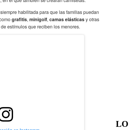
s, en el que también se crearán camisetas.
 siempre habilitada para que las familias puedan
s como
grafitis
,
minigolf
,
camas elásticas
y otras
d de estímulos que reciben los menores.
LO