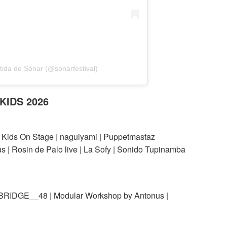
ida de Sónar (@sonarfestival)
IDS 2026
- Kids On Stage | naguiyami | Puppetmastaz
 | Rosin de Palo live | La Sofy | Sonido Tupinamba
 BRIDGE__48 | Modular Workshop by Antonus |