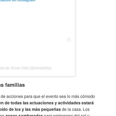
icación en Instagram
ida de Sónar Kids (@sonarkids)
s familias
 de acciones para que el evento sea lo más cómodo
n de todas las actuaciones y actividades estará
oído de los y las más pequeñas
de la casa. Los
con
zonas sombreadas
para protegerse del sol y