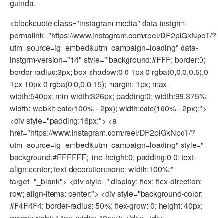
guinda.
<blockquote class="instagram-media" data-instgrm-
permalink="https://www.instagram.com/reel/DF2plGkNpoT/?
utm_source=ig_embed&utm_campaign=loading" data-
instgrm-version="14" style=" background:#FFF; border:0;
border-radius:3px; box-shadow:0 0 1px 0 rgba(0,0,0,0.5),0
1px 10px 0 rgba(0,0,0,0.15); margin: 1px; max-
width:540px; min-width:326px; padding:0; width:99.375%;
width:-webkit-calc(100% - 2px); width:calc(100% - 2px);">
<div style="padding:16px;"> <a
href="https://www.instagram.com/reel/DF2plGkNpoT/?
utm_source=ig_embed&utm_campaign=loading" style="
background:#FFFFFF; line-height:0; padding:0 0; text-
align:center; text-decoration:none; width:100%;"
target="_blank"> <div style=" display: flex; flex-direction:
row; align-items: center;"> <div style="background-color:
#F4F4F4; border-radius: 50%; flex-grow: 0; height: 40px;
margin-right: 14px; width: 40px;"></div> <div