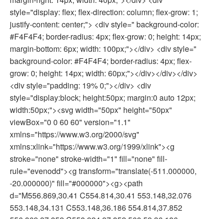
style="display: flex; flex-direction: column; flex-grow: 1;
justify-content: center;"> <div style=" background-color:
#F4F4F4; border-radius: 4px; flex-grow: 0; height: 14px;
margin-bottom: 6px; width: 100px;"></div> <div style="
background-color: #F4F4F4; border-radius: 4px; flex-
grow: 0; height: 14px; width: 60px;"></div></div></div>
<div style="padding: 19% 0;"></div> <div
style="display:block; height:50px; margin:0 auto 12px;
width:50px;"><svg width="50px" height="50px"
viewBox="0 0 60 60" version="1.1"
xmlns="https://www.w3.org/2000/svg"
xmlns:xlink="https://www.w3.org/1999/xlink"><g
stroke="none" stroke-width="1" fill="none" fill-
rule="evenodd"><g transform="translate(-511.000000,
-20.000000)" fill="#000000"><g><path
d="M556.869,30.41 C554.814,30.41 553.148,32.076
553.148,34.131 C553.148,36.186 554.814,37.852