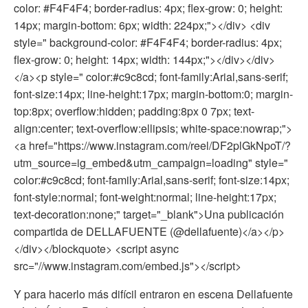
color: #F4F4F4; border-radius: 4px; flex-grow: 0; height:
14px; margin-bottom: 6px; width: 224px;"></div> <div
style=" background-color: #F4F4F4; border-radius: 4px;
flex-grow: 0; height: 14px; width: 144px;"></div></div>
</a><p style=" color:#c9c8cd; font-family:Arial,sans-serif;
font-size:14px; line-height:17px; margin-bottom:0; margin-
top:8px; overflow:hidden; padding:8px 0 7px; text-
align:center; text-overflow:ellipsis; white-space:nowrap;">
<a href="https://www.instagram.com/reel/DF2plGkNpoT/?
utm_source=ig_embed&utm_campaign=loading" style="
color:#c9c8cd; font-family:Arial,sans-serif; font-size:14px;
font-style:normal; font-weight:normal; line-height:17px;
text-decoration:none;" target="_blank">Una publicación
compartida de DELLAFUENTE (@dellafuente)</a></p>
</div></blockquote> <script async
src="//www.instagram.com/embed.js"></script>
Y para hacerlo más difícil entraron en escena Dellafuente