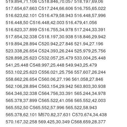
519.894,71.106 C518.846,70.057 518.197,69.06
517.654,67.663 C517.244,66.606 516.755,65.022
516.623,62.101 C516.479,58.943 516.448,57.996
516.448,50 C516.448,42.003 516.479,41.056
516.623,37.899 C516.755,34.978 517.244,33.391
517.654,32.338 C518.197,30.938 518.846,29.942
519.894,28.894 C520.942,27.846 521.94,27.196
523.338,26.654 C524.393,26.244 525.979,25.756
528.898,25.623 C532.057,25.479 533.004,25.448
541,25.448 C548.997,25.448 549.943,25.479
553.102,25.623 C556.021,25.756 557.607,26.244
558.662,26.654 C560.06,27.196 561.058,27.846
562.106,28.894 C563.154,29.942 563.803,30.938
564.346,32.338 C564.756,33.391 565.244,34.978
565.378,37.899 C565.522,41.056 565.552,42.003
565.552,50 C565.552,57.996 565.522,58.943
565.378,62.101 M570.82,37.631 C570.674,34.438
570.167,32.258 569.425,30.349 C568.659,28.377