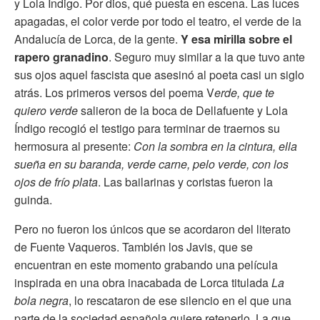
y Lola Índigo. Por dios, qué puesta en escena. Las luces
apagadas, el color verde por todo el teatro, el verde de la
Andalucía de Lorca, de la gente.
Y esa mirilla sobre el
rapero granadino
. Seguro muy similar a la que tuvo ante
sus ojos aquel fascista que asesinó al poeta casi un siglo
atrás. Los primeros versos del poema V
erde, que te
quiero verde
salieron de la boca de Dellafuente y Lola
Índigo recogió el testigo para terminar de traernos su
hermosura al presente:
Con la sombra en la cintura, ella
sueña en su baranda, verde carne, pelo verde, con los
ojos de frío plata
. Las bailarinas y coristas fueron la
guinda.
Pero no fueron los únicos que se acordaron del literato
de Fuente Vaqueros. También los Javis, que se
encuentran en este momento grabando una película
inspirada en una obra inacabada de Lorca titulada
La
bola negra
, lo rescataron de ese silencio en el que una
parte de la sociedad española quiere retenerlo. La que