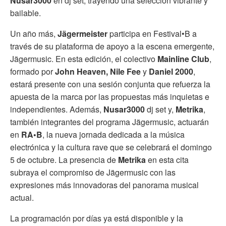
Nusar3000
en dj set, trayendo una selección vibrante y
bailable.
Un año más,
Jägermeister
participa en Festival•B a
través de su plataforma de apoyo a la escena emergente,
Jägermusic. En esta edición, el colectivo
Mainline Club
,
formado por
John Heaven, Nile Fee
y
Daniel 2000
,
estará presente con una sesión conjunta que refuerza la
apuesta de la marca por las propuestas más inquietas e
independientes. Además,
Nusar3000
dj set y,
Metrika
,
también integrantes del programa Jägermusic, actuarán
en
RA•B
, la nueva jornada dedicada a la música
electrónica y la cultura rave que se celebrará el domingo
5 de octubre. La presencia de
Metrika
en esta cita
subraya el compromiso de Jägermusic con las
expresiones más innovadoras del panorama musical
actual.
La programación por días ya está disponible y la