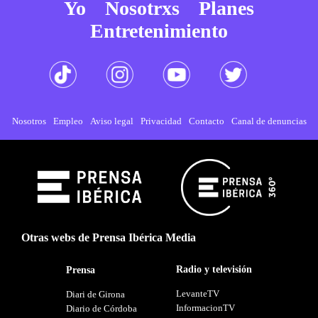
Yo
Nosotrxs
Planes
Entretenimiento
Nosotros
Empleo
Aviso legal
Privacidad
Contacto
Canal de denuncias
Otras webs de Prensa Ibérica Media
Radio y televisión
Prensa
LevanteTV
Diari de Girona
InformacionTV
Diario de Córdoba