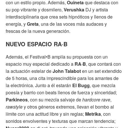
con un estilo propio. Además,
Ouineta
que
destaca con
su pop vibrante y dosmilero,
Verushka
DJ y artista
interdisciplinaria que crea sets hipnóticos y llenos de
energía, y
Greta
, una de las voces más audaces y
frescas de la nueva generación.
NUEVO ESPACIO RA·B
Además, el Festival•B amplía su propuesta con un
espacio muy especial dedicado a
RA·B
, que contará con
la actuación estelar de
John Talabot
en un set extendido
de 5 horas, una cita imprescindible para los amantes de
la electrónica. Junto a él estarán
El Bugg
, que mezcla
poesía y barrio con beats llenos de fuerza y sinceridad;
Parkineos
, con su mezcla salvaje de
hardcore rave
,
rawstyle
y otros géneros extremos, llevan el bombo al
límite con una actitud libre y sin reglas;
Metrika
, con
sonidos envolventes y texturas que marcan tendencia;