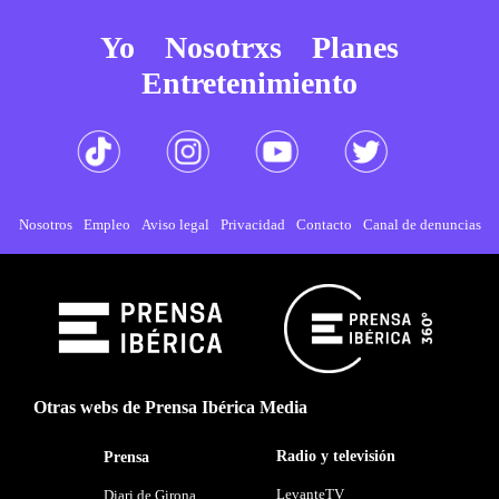
Yo
Nosotrxs
Planes
Entretenimiento
Nosotros
Empleo
Aviso legal
Privacidad
Contacto
Canal de denuncias
Otras webs de Prensa Ibérica Media
Radio y televisión
Prensa
LevanteTV
Diari de Girona