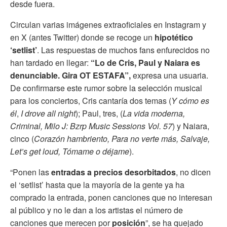
desde fuera.
Circulan varias imágenes extraoficiales en Instagram y
en X (antes Twitter) donde se recoge un
hipotético
‘setlist’
. Las respuestas de muchos fans enfurecidos no
han tardado en llegar:
“Lo de Cris, Paul y Naiara es
denunciable. Gira OT ESTAFA”,
expresa una usuaria.
De confirmarse este rumor sobre la selección musical
para los conciertos, Cris cantaría dos temas (
Y cómo es
él
,
I drove all night
); Paul, tres, (
La vida moderna,
Criminal, Milo J: Bzrp Music Sessions Vol. 57
) y Naiara,
cinco (
Corazón hambriento, Para no verte más, Salvaje,
Let’s get loud, Tómame o déjame
).
“Ponen las
entradas a precios desorbitados
, no dicen
el ‘setlist’ hasta que la mayoría de la gente ya ha
comprado la entrada, ponen canciones que no interesan
al público y no le dan a los artistas el número de
canciones que merecen por
posición
”, se ha quejado