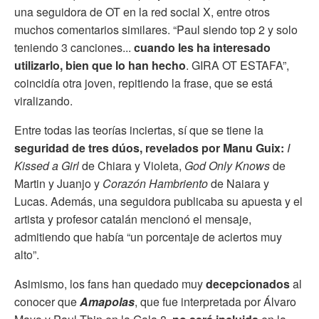
una seguidora de OT en la red social X, entre otros
muchos comentarios similares. “Paul siendo top 2 y solo
teniendo 3 canciones...
cuando les ha interesado
utilizarlo, bien que lo han hecho
. GIRA OT ESTAFA”,
coincidía otra joven, repitiendo la frase, que se está
viralizando.
Entre todas las teorías inciertas, sí que se tiene la
seguridad de tres dúos, revelados por Manu Guix:
I
Kissed a Girl
de Chiara y Violeta,
God Only Knows
de
Martin y Juanjo y
Corazón Hambriento
de Naiara y
Lucas. Además, una seguidora publicaba su apuesta y el
artista y profesor catalán mencionó el mensaje,
admitiendo que había “un porcentaje de aciertos muy
alto”.
Asimismo, los fans han quedado muy
decepcionados
al
conocer que
Amapolas
, que fue interpretada por Álvaro