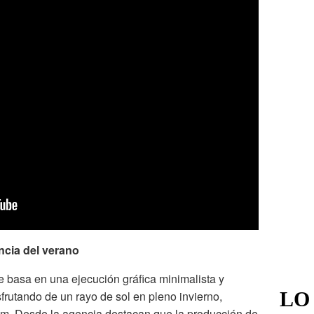
cia del verano
 basa en una ejecución gráfica minimalista y
LO
frutando de un rayo de sol en pleno invierno,
 Desde la agencia destacan que la producción de