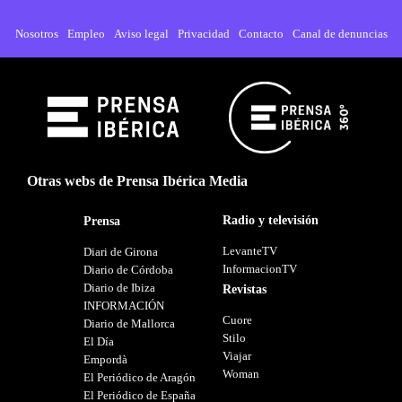
Nosotros
Empleo
Aviso legal
Privacidad
Contacto
Canal de denuncias
Otras webs de Prensa Ibérica Media
Radio y televisión
Prensa
LevanteTV
Diari de Girona
InformacionTV
Diario de Córdoba
Diario de Ibiza
Revistas
INFORMACIÓN
Cuore
Diario de Mallorca
Stilo
El Día
Viajar
Empordà
Woman
El Periódico de Aragón
El Periódico de España