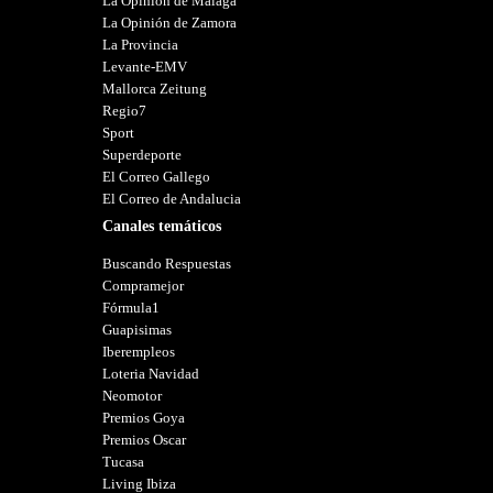
La Opinión de Málaga
La Opinión de Zamora
La Provincia
Levante-EMV
Mallorca Zeitung
Regio7
Sport
Superdeporte
El Correo Gallego
El Correo de Andalucia
Canales temáticos
Buscando Respuestas
Compramejor
Fórmula1
Guapisimas
Iberempleos
Loteria Navidad
Neomotor
Premios Goya
Premios Oscar
Tucasa
Living Ibiza