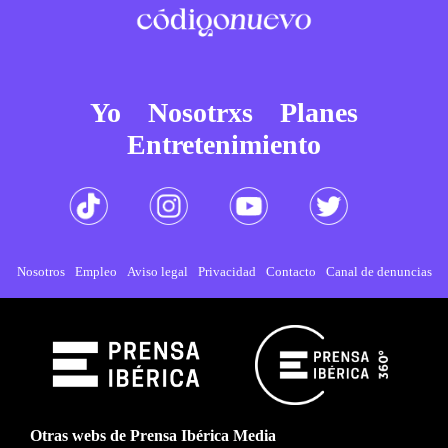
Yo
Nosotrxs
Planes
Entretenimiento
Nosotros
Empleo
Aviso legal
Privacidad
Contacto
Canal de denuncias
Otras webs de Prensa Ibérica Media