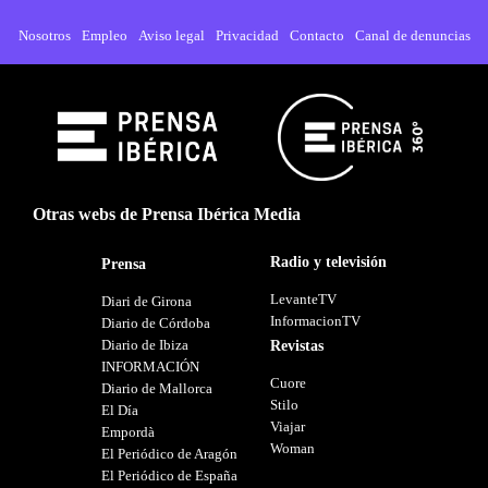
Nosotros
Empleo
Aviso legal
Privacidad
Contacto
Canal de denuncias
Otras webs de Prensa Ibérica Media
Radio y televisión
Prensa
LevanteTV
Diari de Girona
InformacionTV
Diario de Córdoba
Diario de Ibiza
Revistas
INFORMACIÓN
Cuore
Diario de Mallorca
Stilo
El Día
Viajar
Empordà
Woman
El Periódico de Aragón
El Periódico de España