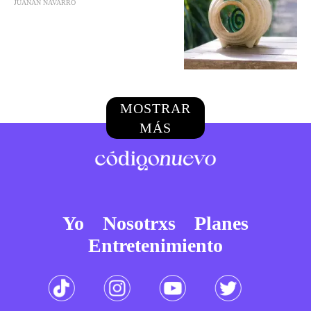
JUANAN NAVARRO
MOSTRAR
MÁS
Yo
Nosotrxs
Planes
Entretenimiento