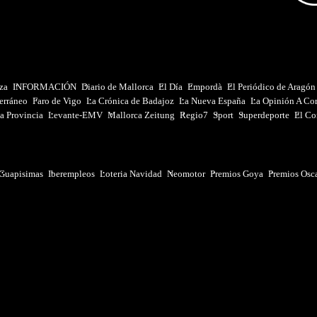
iza
INFORMACIÓN
Diario de Mallorca
El Día
Empordà
El Periódico de Aragón
erráneo
Faro de Vigo
La Crónica de Badajoz
La Nueva España
La Opinión A Co
a Provincia
Levante-EMV
Mallorca Zeitung
Regio7
Sport
Superdeporte
El Co
Guapisimas
Iberempleos
Loteria Navidad
Neomotor
Premios Goya
Premios Osc