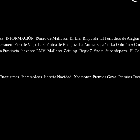
iza
INFORMACIÓN
Diario de Mallorca
El Día
Empordà
El Periódico de Aragón
erráneo
Faro de Vigo
La Crónica de Badajoz
La Nueva España
La Opinión A Co
a Provincia
Levante-EMV
Mallorca Zeitung
Regio7
Sport
Superdeporte
El Co
Guapisimas
Iberempleos
Loteria Navidad
Neomotor
Premios Goya
Premios Osc