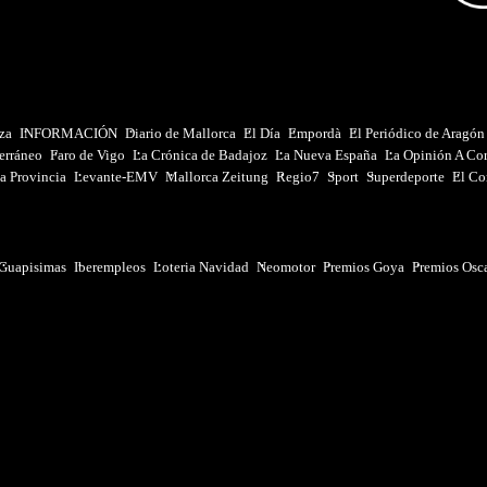
iza
INFORMACIÓN
Diario de Mallorca
El Día
Empordà
El Periódico de Aragón
erráneo
Faro de Vigo
La Crónica de Badajoz
La Nueva España
La Opinión A Co
a Provincia
Levante-EMV
Mallorca Zeitung
Regio7
Sport
Superdeporte
El Co
Guapisimas
Iberempleos
Loteria Navidad
Neomotor
Premios Goya
Premios Osc