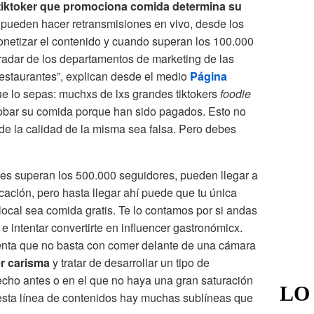
tiktoker que promociona comida determina su
s pueden hacer retransmisiones en vivo, desde los
onetizar el contenido y cuando superan los 100.000
radar de los departamentos de marketing de las
staurantes”, explican desde el medio
Página
ue lo sepas: muchxs de lxs grandes tiktokers
foodie
robar su comida porque han sido pagados. Esto no
de la calidad de la misma sea falsa. Pero debes
es superan los 500.000 seguidores, pueden llegar a
cación, pero hasta llegar ahí puede que tu única
ocal sea comida gratis. Te lo contamos por si andas
e intentar convertirte en influencer gastronómicx.
enta que no basta con comer delante de una cámara
er carisma
y tratar de desarrollar un tipo de
cho antes o en el que no haya una gran saturación
LO
esta línea de contenidos hay muchas sublíneas que