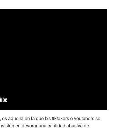
 es aquella en la que lxs tiktokers o youtubers se
nsisten en devorar una cantidad abusiva de