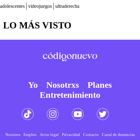
adolescentes
videojuegos
ultraderecha
LO MÁS VISTO
Yo
Nosotrxs
Planes
Entretenimiento
Nosotros
Empleo
Aviso legal
Privacidad
Contacto
Canal de denuncias