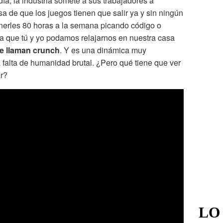
ía, la industria somete a sus trabajadores a
a de que los juegos tienen que salir ya y sin ningún
 tenerles 80 horas a la semana picando código o
a que tú y yo podamos relajarnos en nuestra casa
ue llaman crunch
. Y es una dinámica muy
 falta de humanidad brutal. ¿Pero qué tiene que ver
r?
LO