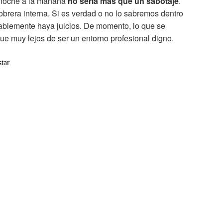
a noche a la mañana
no sería más que un sabotaje
.
obrera interna. Si es verdad o no lo sabremos dentro
blemente haya juicios. De momento, lo que se
gue muy lejos de ser un entorno profesional digno.
star