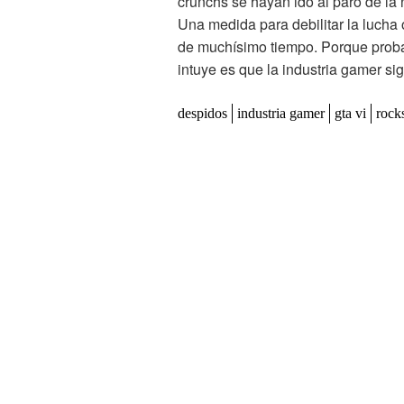
crunchs se hayan ido al paro de l
Una medida para debilitar la lucha 
de muchísimo tiempo. Porque proba
intuye es que la industria gamer si
despidos
industria gamer
gta vi
rock