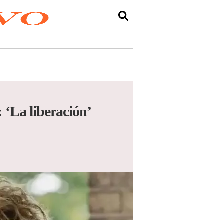
O
: ‘La liberación’