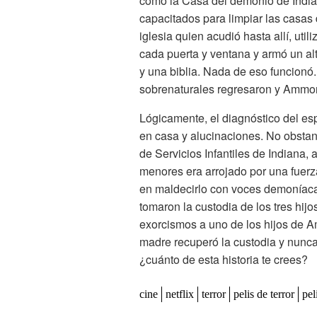
como la Casa del demonio de Indian
capacitados para limpiar las casas d
iglesia quien acudió hasta allí, util
cada puerta y ventana y armó un al
y una biblia. Nada de eso funcionó.
sobrenaturales regresaron y Ammon
Lógicamente, el diagnóstico del esp
en casa y alucinaciones. No obstan
de Servicios Infantiles de Indiana, 
menores era arrojado por una fuerza
en maldecirlo con voces demoníacas
tomaron la custodia de los tres hijo
exorcismos a uno de los hijos de A
madre recuperó la custodia y nunc
¿cuánto de esta historia te crees?
cine
netflix
terror
pelis de terror
pel