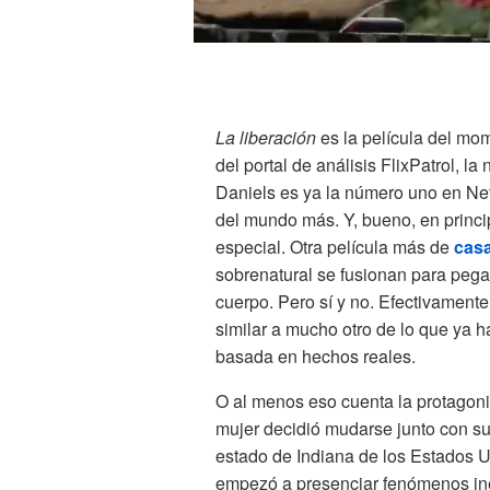
La liberación
es la película del mo
del portal de análisis FlixPatrol, l
Daniels es ya la número uno en Net
del mundo más. Y, bueno, en princi
especial. Otra película más de
cas
sobrenatural se fusionan para pega
cuerpo. Pero sí y no. Efectivament
similar a mucho otro de lo que ya ha
basada en hechos reales.
O al menos eso cuenta la protagoni
mujer decidió mudarse junto con sus
estado de Indiana de los Estados Un
empezó a presenciar fenómenos in