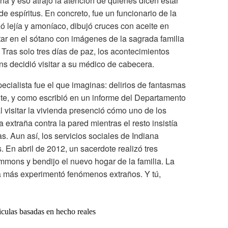
a y eso atrajo la atención de quienes dicen estar
e espíritus. En concreto, fue un funcionario de la
izó lejía y amoníaco, dibujó cruces con aceite en
tar en el sótano con imágenes de la sagrada familia
 Tras solo tres días de paz, los acontecimientos
s decidió visitar a su médico de cabecera.
ecialista fue el que imaginas: delirios de fantasmas
te, y como escribió en un informe del Departamento
al visitar la vivienda presenció cómo uno de los
 extraña contra la pared mientras el resto insistía
. Aun así, los servicios sociales de Indiana
s. En abril de 2012, un sacerdote realizó tres
mmons y bendijo el nuevo hogar de la familia. La
a más experimentó fenómenos extraños. Y tú,
iculas basadas en hecho reales